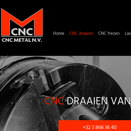
Home
CNC draaien
CNC frezen
La
CNC
DRAAIEN VAN
+32 3 866 36 40