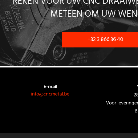
REKEN VOOR UW CNC DRAAIWE
METEEN OM UW WENS
+32 3 866 36 40
E-mail
info@cncmetal.be
2
Voor leveringen
B