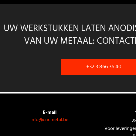
UW WERKSTUKKEN LATEN ANODI
VAN UW METAAL: CONTACTE
+32 3 866 36 40
E-mail
info@cncmetal.be
2
Voor leveringen